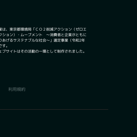
業は、東京都環境局「ＣＯ２削減アクション（ゼロエ
クション）・ムーブメント ～消費者と企業がともに
りあげるサステナブルな社会～」選定事業（令和2年
です。
ェブサイトはその活動の一環として制作されました。
利用規約