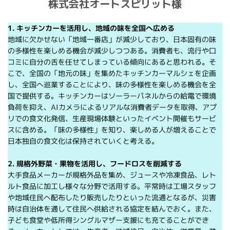
株式会社オートスピリット様
1. キッチンカーを活用し、地域の味を全国へ広める
地域に欠かせない「地域一番店」が減少しており、日本固有の味
の多様性を楽しめる機会が減少しつつある。消費者も、流行や口
コミに自分の舌を任せてしまっている傾向にあると思われる。そ
こで、全国の「地元の味」を集めたキッチンカーマルシェを企画
し、全国へ巡業することにより、味の多様性を楽しめる機会を全
国で提供する。キッチンカーはソーラーパネルからの給電で環境
負荷を抑え、AIカメラによるリアルな消費者データを取得、アプ
リでの食文化発信、生産現場体験といったイベント開催もサービ
スに含める。「味の多様性」を知り、楽しめる人が増えることで
日本独自の食文化は保持されていくと考える。
2. 規格外野菜・果物を活用し、フードロスを削減する
大手食品メーカーが規格外品を集め、ジュースや冷凍食品、レト
ルト食品に加工し様々な分野で活用する。平常時は工場スタッフ
や地域住民へ配布したり販売したりといった流通となるが、災害
時は自治体を通して住民へ供給される協定を結んでおく。また、
子ども食堂や低所得シングルマザー支援にも充てることができ