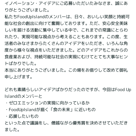
イノベーション・アイデアにご応募いただいたみなさま、誠にあ
りがとうございました。
私たちFoodUpIslandのメンバーは、日々、おいしい笑顔と持続可
能な社会の創出に向けて奮闘しております。ただ、安心安全美味
しいを届ける活動に集中している中で、これまでの常識にとらわ
れたり、実現可能な視点から考えることもあります。この度、生
活者のみなさまからたくさんのアイデアをいただき、いろんな角
度から様々な視点をいただきました。どのアイデアもこれからの
食産業および、持続可能な社会の実現にむけてとても大事なヒン
トばかりでした。
本当にありがとうございました。この場をお借りして改めて御礼
申し上げます。
どれも素晴らしいアイデアばかりだったのですが、今回はFood Up
Islandのメンバーと
・ゼロエミッションの実現に向かっているか
・FoodUpIslandが描く「食の未来」に近いもの
・応援したいもの
といった点で議論をし、僭越ながら優秀賞を決めさせていただき
ました。