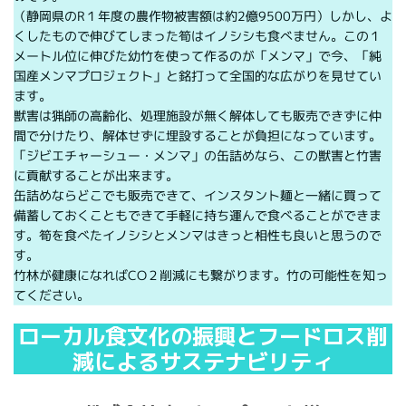
（静岡県のR１年度の農作物被害額は約2億9500万円）しかし、よ
くしたもので伸びてしまった筍はイノシシも食べません。この１
メートル位に伸びた幼竹を使って作るのが「メンマ」で今、「純
国産メンマプロジェクト」と銘打って全国的な広がりを見せてい
ます。
獣害は猟師の高齢化、処理施設が無く解体しても販売できずに仲
間で分けたり、解体せずに埋設することが負担になっています。
「ジビエチャーシュー・メンマ」の缶詰めなら、この獣害と竹害
に貢献することが出来ます。
缶詰めならどこでも販売できて、インスタント麺と一緒に買って
備蓄しておくこともできて手軽に持ち運んで食べることができま
す。筍を食べたイノシシとメンマはきっと相性も良いと思うので
す。
竹林が健康になればCO２削減にも繋がります。竹の可能性を知っ
てください。
ローカル食文化の振興とフードロス削
減によるサステナビリティ