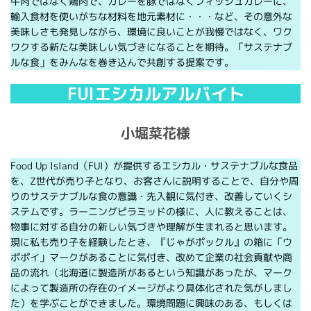
牛肉ではなく鶏肉で、カレーを豚ではなくフィッシュカレーに、
輸入食材を使いがちな材料を地元素材に・・・など、その意外な
美味しさも発見しながら、環境に良いことが我慢ではなく、ワク
ワクする新たな美味しい気づきになることを期待。「サステナブ
ルな食」をみんなを巻き込んで共創する提案です。
FUIエシカルアルバイト
小堀菜花様
Food Up Island（FUI）が提供するエシカル・サステナブルな食品
を、Z世代が売り子となり、お客さんに説明することで、自分や周
りのサステナブルな食の意識・先入観に気付き、改善していくシ
ステムです。ラーニングピラミッドの様に、人に教えることは、
物事に対する自分の新しい気づきや理解が生まれると思います。
現に私も売り子を経験したとき、『じゃがポックル』の箱に「ウ
ポポイ」マークがあることに気付き、改めて企業の社会貢献や商
品の流れ（北海道に製造所があるという知識があったが、マーク
によって製造所の存在のイメージがより具体化された気がしまし
た）を学ぶことができました。環境問題に興味のある、もしくは