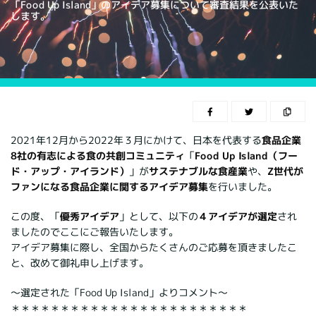
「Food Up Island」のアイデア募集について審査結果を公表いた
します。
2021年12月から2022年３月にかけて、日本を代表する
食品企業
8社の有志による食の共創コミュニティ
「
Food Up Island（フー
ド・アップ・アイランド）
」が
サステナブルな食産業
や、
Z世代が
ファンになる食品企業に関するアイデア募集
を行いました。
この度、「
優秀アイデア
」として、以下の
４アイデアが選定
され
ましたのでここにご報告いたします。
アイデア募集に際し、全国からたくさんのご応募を頂きましたこ
と、改めて御礼申し上げます。
～選定された「Food Up Island」よりコメント～
＊＊＊＊＊＊＊＊＊＊＊＊＊＊＊＊＊＊＊＊＊＊＊＊