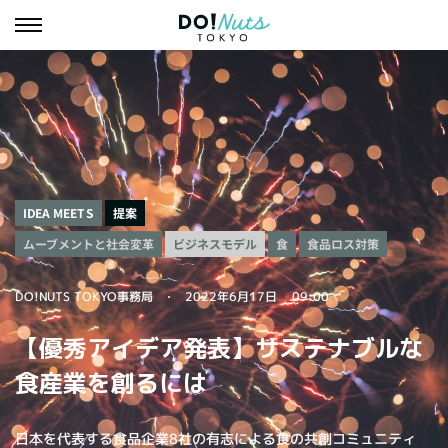
IDEA MEETS
提案
ムーブメントと社会変革
ビジネスモデル
食品ロス対策
食
DO!NUTS TOKYO事務局
2022年6月17日
09:00
【優秀アイデア発表】サステナブルな
食産業を創るには
日本を代表する食品企業8社の有志による食の共創コミュニティ