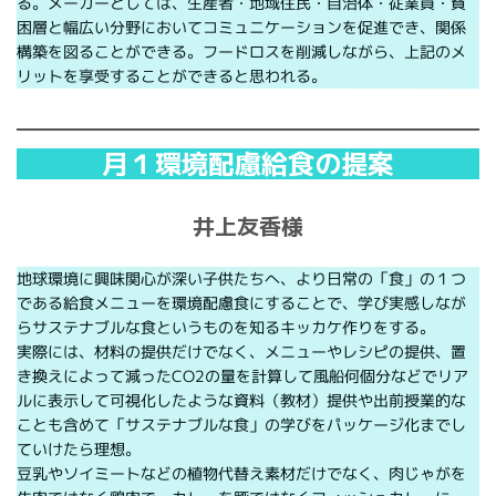
る。メーカーとしては、生産者・地域住民・自治体・従業員・貧
困層と幅広い分野においてコミュニケーションを促進でき、関係
構築を図ることができる。フードロスを削減しながら、上記のメ
リットを享受することができると思われる。
月１環境配慮給食の提案
井上友香様
地球環境に興味関心が深い子供たちへ、より日常の「食」の１つ
である給食メニューを環境配慮食にすることで、学び実感しなが
らサステナブルな食というものを知るキッカケ作りをする。
実際には、材料の提供だけでなく、メニューやレシピの提供、置
き換えによって減ったCO2の量を計算して風船何個分などでリア
ルに表示して可視化したような資料（教材）提供や出前授業的な
ことも含めて「サステナブルな食」の学びをパッケージ化までし
ていけたら理想。
豆乳やソイミートなどの植物代替え素材だけでなく、肉じゃがを