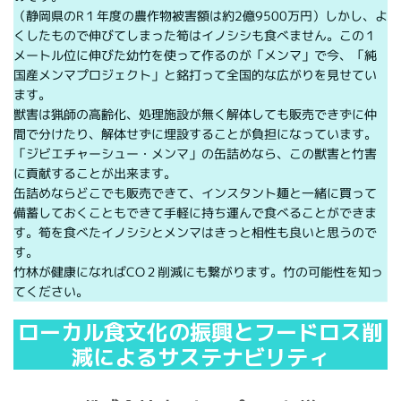
（静岡県のR１年度の農作物被害額は約2億9500万円）しかし、よ
くしたもので伸びてしまった筍はイノシシも食べません。この１
メートル位に伸びた幼竹を使って作るのが「メンマ」で今、「純
国産メンマプロジェクト」と銘打って全国的な広がりを見せてい
ます。
獣害は猟師の高齢化、処理施設が無く解体しても販売できずに仲
間で分けたり、解体せずに埋設することが負担になっています。
「ジビエチャーシュー・メンマ」の缶詰めなら、この獣害と竹害
に貢献することが出来ます。
缶詰めならどこでも販売できて、インスタント麺と一緒に買って
備蓄しておくこともできて手軽に持ち運んで食べることができま
す。筍を食べたイノシシとメンマはきっと相性も良いと思うので
す。
竹林が健康になればCO２削減にも繋がります。竹の可能性を知っ
てください。
ローカル食文化の振興とフードロス削
減によるサステナビリティ