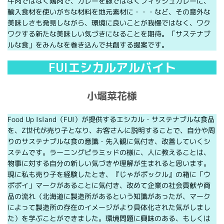
牛肉ではなく鶏肉で、カレーを豚ではなくフィッシュカレーに、
輸入食材を使いがちな材料を地元素材に・・・など、その意外な
美味しさも発見しながら、環境に良いことが我慢ではなく、ワク
ワクする新たな美味しい気づきになることを期待。「サステナブ
ルな食」をみんなを巻き込んで共創する提案です。
FUIエシカルアルバイト
小堀菜花様
Food Up Island（FUI）が提供するエシカル・サステナブルな食品
を、Z世代が売り子となり、お客さんに説明することで、自分や周
りのサステナブルな食の意識・先入観に気付き、改善していくシ
ステムです。ラーニングピラミッドの様に、人に教えることは、
物事に対する自分の新しい気づきや理解が生まれると思います。
現に私も売り子を経験したとき、『じゃがポックル』の箱に「ウ
ポポイ」マークがあることに気付き、改めて企業の社会貢献や商
品の流れ（北海道に製造所があるという知識があったが、マーク
によって製造所の存在のイメージがより具体化された気がしまし
た）を学ぶことができました。環境問題に興味のある、もしくは