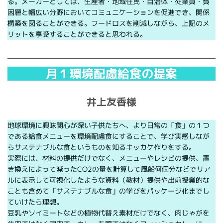
る。メーカーとしては、生産者・地域住民・自治体・従業員・貧
困層と幅広い分野においてコミュニケーションを促進でき、関係
構築を図ることができる。フードロスを削減しながら、上記のメ
リットを享受することができると思われる。
月１環境配慮給食の提案
井上友香様
地球環境に興味関心が深い子供たちへ、より日常の「食」の１つ
である給食メニューを環境配慮食にすることで、学び実感しなが
らサステナブルな食というものを知るキッカケ作りをする。
実際には、材料の提供だけでなく、メニューやレシピの提供、置
き換えによって減ったCO2の量を計算して風船何個分などでリア
ルに表示して可視化したような資料（教材）提供や出前授業的な
ことも含めて「サステナブルな食」の学びをパッケージ化までし
ていけたら理想。
豆乳やソイミートなどの植物代替え素材だけでなく、肉じゃがを