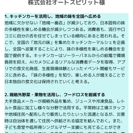
株式会社オートスピリット様
1. キッチンカーを活用し、地域の味を全国へ広める
地域に欠かせない「地域一番店」が減少しており、日本固有の味
の多様性を楽しめる機会が減少しつつある。消費者も、流行や口
コミに自分の舌を任せてしまっている傾向にあると思われる。そ
こで、全国の「地元の味」を集めたキッチンカーマルシェを企画
し、全国へ巡業することにより、味の多様性を楽しめる機会を全
国で提供する。キッチンカーはソーラーパネルからの給電で環境
負荷を抑え、AIカメラによるリアルな消費者データを取得、アプ
リでの食文化発信、生産現場体験といったイベント開催もサービ
スに含める。「味の多様性」を知り、楽しめる人が増えることで
日本独自の食文化は保持されていくと考える。
2. 規格外野菜・果物を活用し、フードロスを削減する
大手食品メーカーが規格外品を集め、ジュースや冷凍食品、レト
ルト食品に加工し様々な分野で活用する。平常時は工場スタッフ
や地域住民へ配布したり販売したりといった流通となるが、災害
時は自治体を通して住民へ供給される協定を結んでおく。また、
子ども食堂や低所得シングルマザー支援にも充てることができ