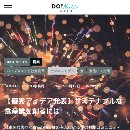
IDEA MEETS
提案
ムーブメントと社会変革
ビジネスモデル
食品ロス対策
食
DO!NUTS TOKYO事務局
2022年6月17日
09:00
【優秀アイデア発表】サステナブルな
食産業を創るには
日本を代表する食品企業8社の有志による食の共創コミュニティ