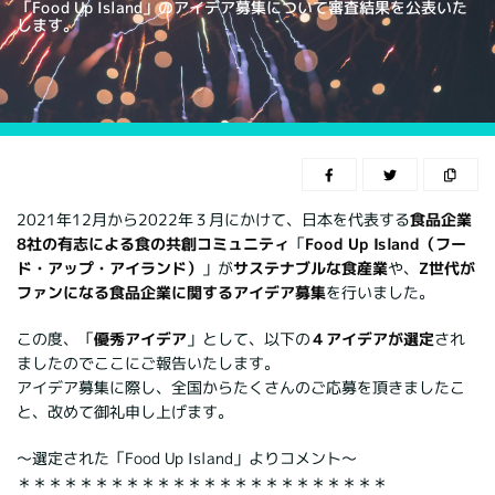
「Food Up Island」のアイデア募集について審査結果を公表いた
します。
2021年12月から2022年３月にかけて、日本を代表する
食品企業
8社の有志による食の共創コミュニティ
「
Food Up Island（フー
ド・アップ・アイランド）
」が
サステナブルな食産業
や、
Z世代が
ファンになる食品企業に関するアイデア募集
を行いました。
この度、「
優秀アイデア
」として、以下の
４アイデアが選定
され
ましたのでここにご報告いたします。
アイデア募集に際し、全国からたくさんのご応募を頂きましたこ
と、改めて御礼申し上げます。
～選定された「Food Up Island」よりコメント～
＊＊＊＊＊＊＊＊＊＊＊＊＊＊＊＊＊＊＊＊＊＊＊＊