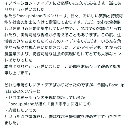
イノベーション・アイデアにご応募いただいたみなさま、誠にあ
りがとうございました。
私たちFoodUpIslandのメンバーは、日々、おいしい笑顔と持続可
能な社会の創出に向けて奮闘しております。ただ、安心安全美味
しいを届ける活動に集中している中で、これまでの常識にとらわ
れたり、実現可能な視点から考えることもあります。この度、生
活者のみなさまからたくさんのアイデアをいただき、いろんな角
度から様々な視点をいただきました。どのアイデアもこれからの
食産業および、持続可能な社会の実現にむけてとても大事なヒン
トばかりでした。
本当にありがとうございました。この場をお借りして改めて御礼
申し上げます。
どれも素晴らしいアイデアばかりだったのですが、今回はFood Up
Islandのメンバーと
・ゼロエミッションの実現に向かっているか
・FoodUpIslandが描く「食の未来」に近いもの
・応援したいもの
といった点で議論をし、僭越ながら優秀賞を決めさせていただき
ました。