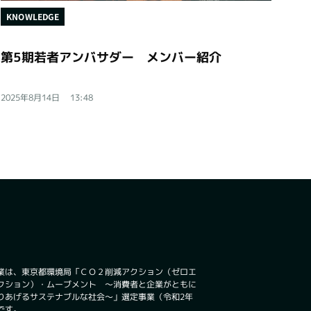
KNOWLEDGE
第5期若者アンバサダー メンバー紹介
2025年8月14日
13:48
業は、東京都環境局「ＣＯ２削減アクション（ゼロエ
クション）・ムーブメント ～消費者と企業がともに
りあげるサステナブルな社会～」選定事業（令和2年
です。