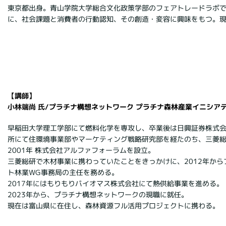
東京都出身。青山学院大学総合文化政策学部のフェアトレードラボ
に、社会課題と消費者の行動認知、その創造・変容に興味をもつ。
【講師】
小林端尚 氏
/プラチナ構想ネットワーク プラチナ森林産業イニシア
早稲田大学理工学部にて燃料化学を専攻し、卒業後は日興証券株式
所にて住環境事業部やマーケティング戦略研究部を経たのち、三菱
2001年 株式会社アルファフォーラムを設立。
三菱総研で木材事業に携わっていたことをきっかけに、2012年か
ト林業WG事務局の主任を務める。
2017年にはもりもりバイオマス株式会社にて熱供給事業を進める。
2023年から、プラチナ構想ネットワークの現職に就任。
現在は富山県に在住し、森林資源フル活用プロジェクトに携わる。