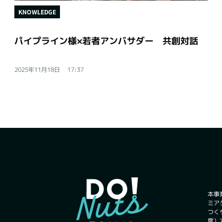
KNOWLEDGE
パイプライン様×若者アンバサダー 共創対話
2025年11月18日
17:37
本事
ミア
つく
度）