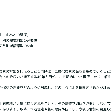
山・山林との関係」
、別の需要創出の必要性
使う地域循環型の林業
炭素の排出を抑えることと同時に、二酸化炭素の吸収を高めていくこと
樹木の吸収力が低下する40年を目処に、定期的に木を間伐したり、植
間伐材の需要をどのように形成し、どのように木を循環させるかが課題
化石燃料が大量に輸入されたことと、その影響で間伐を必要としない広
にあります。以降、木造住宅や紙の需要が低下し、今後も増加の見通し