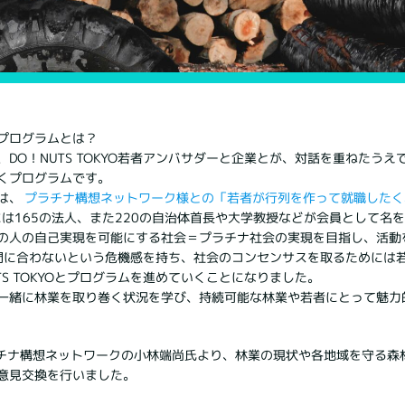
プログラムとは？
DO！NUTS TOKYO若者アンバサダーと企業とが、対話を重ねたう
くプログラムです。
は、
プラチナ構想ネットワーク様との「若者が行列を作って就職したく
には165の法人、また220の自治体首長や大学教授などが会員として名
の人の自己実現を可能にする社会＝プラチナ社会の実現を目指し、活動を
が間に合わないという危機感を持ち、社会のコンセンサスを取るためには
TS TOKYOとプログラムを進めていくことになりました。
一緒に林業を取り巻く状況を学び、持続可能な林業や若者にとって魅力
にプラチナ構想ネットワークの小林端尚氏より、林業の現状や各地域を守る
意見交換を行いました。