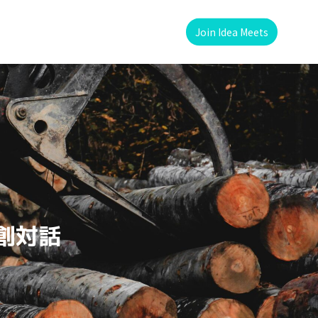
Join Idea Meets
創対話