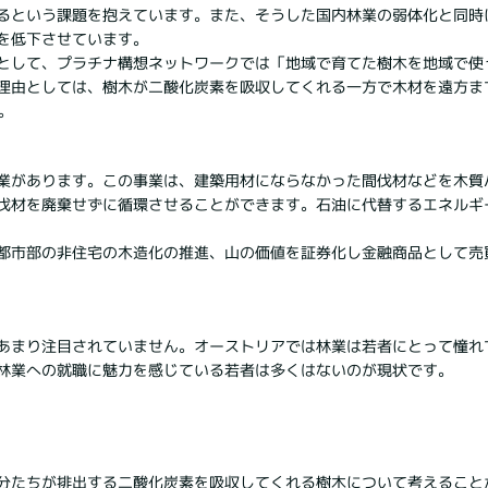
るという課題を抱えています。また、そうした国内林業の弱体化と同時
を低下させています。
として、プラチナ構想ネットワークでは「地域で育てた樹木を地域で使
理由としては、樹木が二酸化炭素を吸収してくれる一方で木材を遠方ま
。
業があります。この事業は、建築用材にならなかった間伐材などを木質
伐材を廃棄せずに循環させることができます。石油に代替するエネルギ
都市部の非住宅の木造化の推進、山の価値を証券化し金融商品として売
あまり注目されていません。オーストリアでは林業は若者にとって憧れ
林業への就職に魅力を感じている若者は多くはないのが現状です。
分たちが排出する二酸化炭素を吸収してくれる樹木について考えること