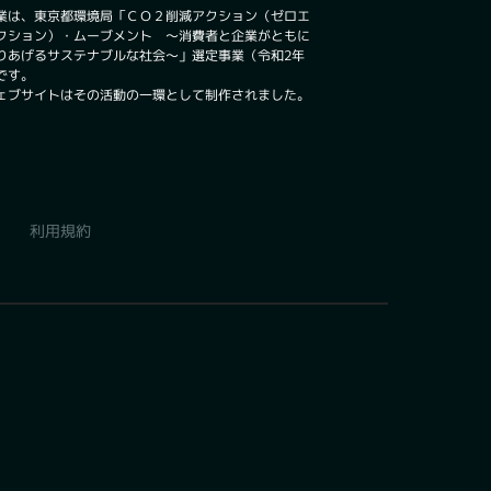
業は、東京都環境局「ＣＯ２削減アクション（ゼロエ
クション）・ムーブメント ～消費者と企業がともに
りあげるサステナブルな社会～」選定事業（令和2年
です。
ェブサイトはその活動の一環として制作されました。
利用規約