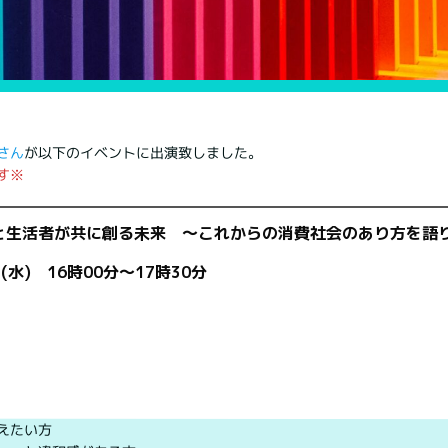
さん
が以下のイベントに出演致しました。
す※
と生活者が共に創る未来 ～これからの消費社会のあり方を語
(水) 16時00分～17時30分
えたい方