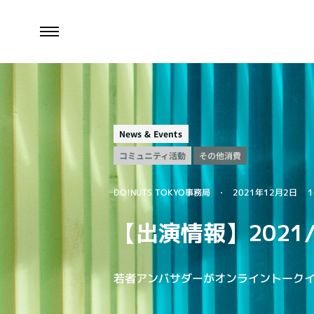
News & Events
コミュニティ活動
その他消費
DO!NUTS TOKYO事務局
2021年12月2日
1
【出演情報】2021
若者アンバサダーがオンライントーク