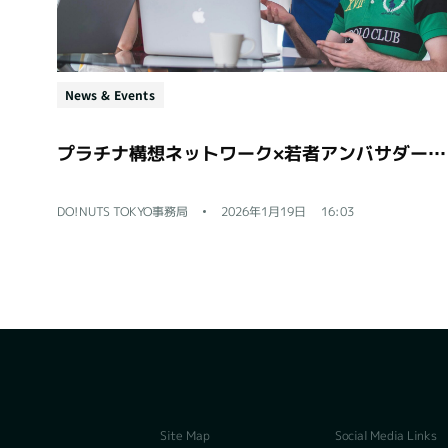
News & Events
プラチナ構想ネットワーク×若者アンバサダー アイデア提案会レポート
DO!NUTS TOKYO事務局
2026年1月19日
16:03
Social Media Links
Site Map