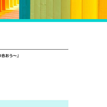
り合おう～
』