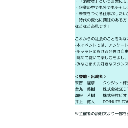
・「消費者」という言葉にち
・企業の中でも外でもチャレ
・未来をつくる仕事がしたい
・時代の変化に興味のある方
などなど必見です！
これからの社会のことをみな
-本イベントでは、アンケー
-チャットにおける発言は自
-眺めて聴いて楽しむもよし
-みなさまのお好きなスタン
＜登壇・出演者＞
末吉 隆彦 クウジット株
金丸 美樹 株式会社SEE T
畑谷 芳樹 株式会社ビオトープ
井上 寛人 DO!NUTS T
※主催者の説明文より一部を