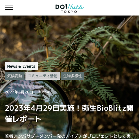
News & Events
コミュニティ活動
生物多様性
気候変動
2023年5月20日
20:34
2023年4月29日実施！弥生BioBlitz開
催レポート
若者アンバサダーメンバー発のアイデアがプロジェクトとして実