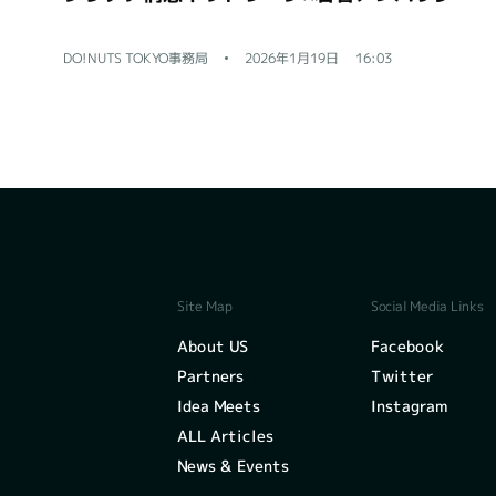
DO!NUTS TOKYO事務局
2026年1月19日
16:03
Social Media Links
Site Map
Facebook
About US
Twitter
Partners
Instagram
Idea Meets
ALL Articles
News & Events