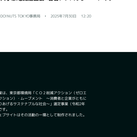
DO!NUTS TOKYO事務局
2025年7月30日
12:20
業は、東京都環境局「ＣＯ２削減アクション（ゼロエ
クション）・ムーブメント ～消費者と企業がともに
りあげるサステナブルな社会～」選定事業（令和2年
です。
ェブサイトはその活動の一環として制作されました。