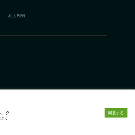
利用規約
い。ク
同意する
止く