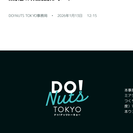
DO!NUTS TOKYO事務局
2026年1月13日
12:15
本事
ミア
つく
度）
本ウ