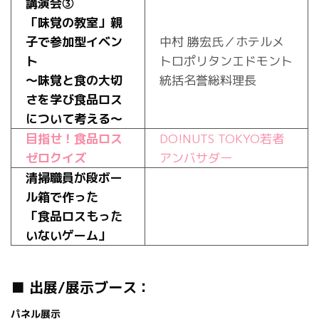
講演会③
「味覚の教室」親
子で参加型イベン
中村 勝宏氏／ホテルメ
ト
トロポリタンエドモント
～味覚と食の大切
統括名誉総料理長
さを学び食品ロス
について考える～
目指せ！食品ロス
DO!NUTS TOKYO若者
ゼロクイズ
アンバサダー
清掃職員が段ボー
ル箱で作った
「食品ロスもった
いないゲーム」
■ 出展/展示ブース：
パネル展示