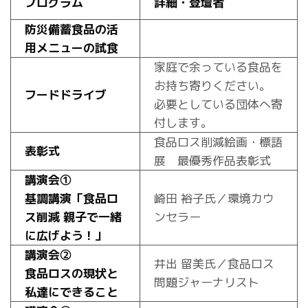
プログラム
詳細・登壇者
防災備蓄食品の活
用メニューの試食
家庭で余っている食品を
お持ち寄りください。
フードドライブ
必要としている団体へ寄
付します。
食品ロス削減絵画・標語
表彰式
展 最優秀作品表彰式
講演会①
基調講演「食品ロ
崎田 裕子氏／環境カウ
ス削減 親子で一緒
ンセラー
に広げよう！」
講演会②
井出 留美氏／食品ロス
食品ロスの現状と
問題ジャーナリスト
私達にできること