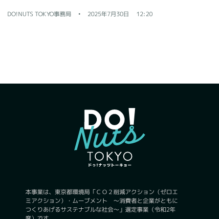
DO!NUTS TOKYO事務局
2025年7月30日
12:20
本事業は、東京都環境局「ＣＯ２削減アクション（ゼロエ
ミアクション）・ムーブメント ～消費者と企業がともに
つくりあげるサステナブルな社会～」選定事業（令和2年
度）です。