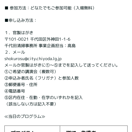
■ 参加方法：どなたでもご参加可能（入場無料）
■申し込み方法：
１．官製はがき
〒101-0021 千代田区外神田1-1-6
千代田清掃事務所 事業企画担当：高島
２．メール
shokurosu@city.chiyoda.lg.jp
メールか官製はがきに①～⑤までを記入して送ってください。
①ご希望の講演会（複数可）
②申込み者氏名（フリガナ）と参加人数
③郵便番号・住所
④電話番号
⑤区内在住・在勤・在学のいずれかを記入
（該当しない方は記入不要）
≪当日のプログラム≫