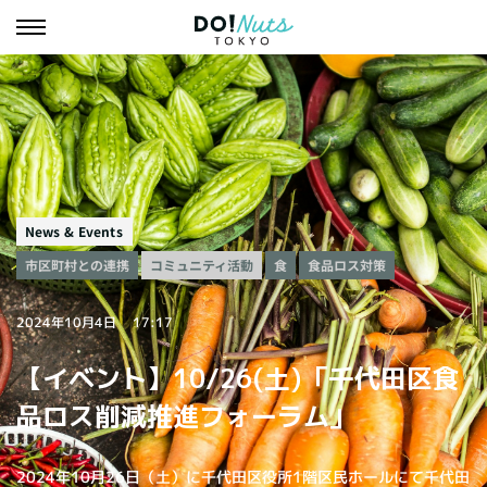
News & Events
市区町村との連携
コミュニティ活動
食品ロス対策
食
2024年10月4日
17:17
【イベント】10/26(土)「千代田区食
品ロス削減推進フォーラム」
2024年10月26日（土）に千代田区役所1階区民ホールにて千代田